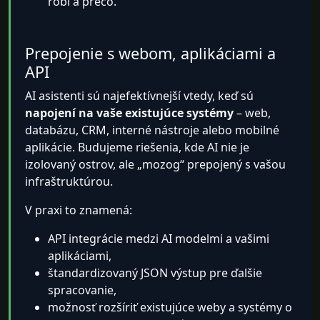
robí a prečo.
Prepojenie s webom, aplikáciami a
API
AI asistenti sú najefektívnejší vtedy, keď sú
napojení na vaše existujúce systémy
– web,
databázu, CRM, interné nástroje alebo mobilné
aplikácie. Budujeme riešenia, kde AI nie je
izolovaný ostrov, ale „mozog“ prepojený s vašou
infraštruktúrou.
V praxi to znamená:
API integrácie medzi AI modelmi a vašimi
aplikáciami,
štandardizovaný JSON výstup pre ďalšie
spracovanie,
možnosť rozšíriť existujúce weby a systémy o