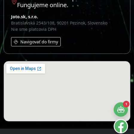
Fungujeme online.
Joto.sk, s.r.o.
Bratislavská 2543/108, 90201 Pezinok, Slovensko
Nie sme platcovia DPH
Navigovať do firmy
1