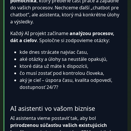
pomocníka
, ktorý preberie časť práce a zapadne
do vašich procesov. Nechceme ďalší „chatbot pre
chatbot“, ale asistenta, ktorý má konkrétne úlohy
a výsledky.
Každý AI projekt začíname
analýzou procesov,
dát a cieľov
. Spoločne si zodpovieme otázky:
kde dnes strácate najviac času,
aké otázky a úlohy sa neustále opakujú,
ktoré dáta už máte k dispozícii,
čo musí zostať pod kontrolou človeka,
aký je cieľ – úspora času, kvalita odpovedí,
dostupnosť 24/7?
AI asistenti vo vašom biznise
AI asistenta vieme postaviť tak, aby bol
prirodzenou súčasťou vašich existujúcich