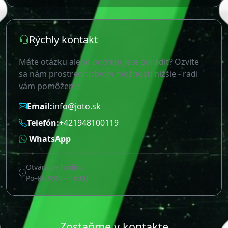
Rýchly kontakt
Máte otázku alebo potrebujete poradiť? Ozvite
sa nám prostredníctvom možností nižšie - radi
vám pomôžeme.
Email:
info@joto.sk
Telefón:
+421948100119
WhatsApp
Otváracie hodiny
Po–Pi: 9:00 – 16:00
Zostaňme v kontakte