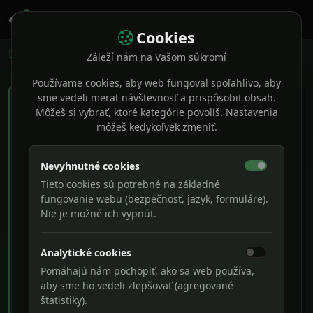
Cookies
Domov
Naše služby
AI asistenti a automatizácia
Záleží nám na Vašom súkromí
Používame cookies, aby web fungoval spoľahlivo, aby
sme vedeli merať návštevnosť a prispôsobiť obsah.
Môžeš si vybrať, ktoré kategórie povolíš. Nastavenia
môžeš kedykoľvek zmeniť.
Nevyhnutné cookies
Tieto cookies sú potrebné na základné
fungovanie webu (bezpečnosť, jazyk, formuláre).
Nie je možné ich vypnúť.
Analytické cookies
Pomáhajú nám pochopiť, ako sa web používa,
aby sme ho vedeli zlepšovať (agregované
AI asistenti &
štatistiky).