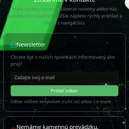
Máte otázky, chcete odoberať novinky alebo nás
jednoducho navštíviť? Nižšie nájdete rýchly prehľad a
mapu s navigáciou.
Newsletter
Chcete byť o našich novinkách informovaný ako
prvý?
Zadajte svoj e-mail
Pridať odber
Odber môžete kedykoľvek zrušiť cez odkaz v e-maile.
Nemáme kamennú prevádzku.