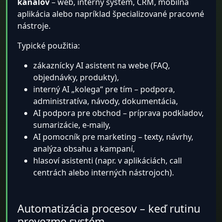
kanálov
– web, interný systém, CRM, mobilná
aplikácia alebo napríklad špecializované pracovné
nástroje.
Typické použitia:
zákaznícky AI asistent na webe (FAQ,
objednávky, produkty),
interný AI „kolega“ pre tím – podpora,
administratíva, návody, dokumentácia,
AI podpora pre obchod – príprava podkladov,
sumarizácie, e-maily,
AI pomocník pre marketing – texty, návrhy,
analýza obsahu a kampaní,
hlasoví asistenti (napr. v aplikáciách, call
centrách alebo interných nástrojoch).
Automatizácia procesov – keď rutinu
prevezme systém