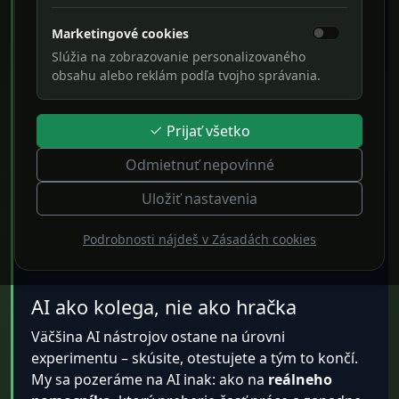
automatizácia
Marketingové cookies
Navrhujeme a implementujeme AI
Slúžia na zobrazovanie personalizovaného
obsahu alebo reklám podľa tvojho správania.
asistentov, ktorí odpovedajú na otázky,
uľahčujú komunikáciu so zákazníkmi a
Prijať všetko
automatizujú opakujúce sa úlohy. Od
prvého nápadu až po reálne nasadenie
Odmietnuť nepovinné
do praxe nastavíme riešenie tak, aby
Uložiť nastavenia
šetrilo čas, minimalizovalo rutinu a
Podrobnosti nájdeš v Zásadách cookies
prinášalo reálnu pridanú hodnotu.
AI ako kolega, nie ako hračka
Väčšina AI nástrojov ostane na úrovni
experimentu – skúsite, otestujete a tým to končí.
My sa pozeráme na AI inak: ako na
reálneho