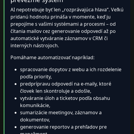
AI nepotrebuje byť len „rozprávajúca hlava“. Veľkú
pridanú hodnotu prináša v momente, keď ju
prepojíme s vašimi systémami a procesmi – od
čítania mailov cez generovanie odpovedí až po
automatické vytváranie záznamov v CRM či
interných nástrojoch.
Pomáhame automatizovať napríklad:
spracovanie dopytov z webu a ich rozdelenie
podľa priority,
predprípravu odpovedí na e-maily, ktoré
človek len skontroluje a odošle,
vytváranie úloh a ticketov podľa obsahu
komunikácie,
sumarizácie meetingov, záznamov a
dokumentov,
generovanie reportov a prehľadov pre