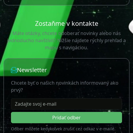
Zostaňme v kontakte
Máte otázky, chcete odoberať novinky alebo nás
jednoducho navštíviť? Nižšie nájdete rýchly prehľad a
mapu s navigáciou.
Newsletter
Chcete byť o našich novinkách informovaný ako
prvý?
Zadajte svoj e-mail
Pridať odber
Odber môžete kedykoľvek zrušiť cez odkaz v e-maile.