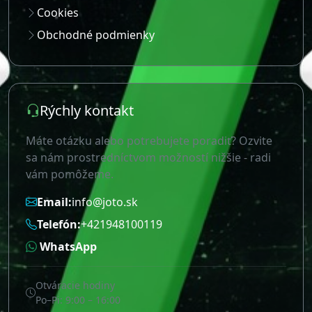
Cookies
Obchodné podmienky
Rýchly kontakt
Máte otázku alebo potrebujete poradiť? Ozvite
sa nám prostredníctvom možností nižšie - radi
vám pomôžeme.
Email:
info@joto.sk
Telefón:
+421948100119
WhatsApp
Otváracie hodiny
Po–Pi: 9:00 – 16:00