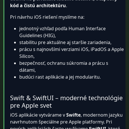
kód a čistú architektúru
.
Pri návrhu iOS riešení myslíme na:
jednotný vzhľad podľa Human Interface
Guidelines (HIG),
stabilitu pre aktuálne aj staršie zariadenia,
prácu s najnovšími verziami iOS, iPadOS a Apple
Silicon,
bezpečnosť, ochranu súkromia a prácu s
dátami,
budúci rast aplikácie a jej modularitu.
Swift & SwiftUI – moderné technológie
pre Apple svet
iOS aplikácie vytvárame v
Swifte
, modernom jazyku
navrhnutom špeciálne pre Apple platformy. Pri
nových aplikáciách často využívame
SwiftUI
, ktoré