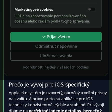
iOS riešenia & Apple
ekosystém
Marketingové cookies
Slúžia na zobrazovanie personalizovaného
obsahu alebo reklám podľa tvojho správania.
Vyvíjame elegantné, rýchle a spoľahlivé
aplikácie pre iPhone aj iPad. Dodržiavame
prísne Apple štandardy, aby vaše riešenie
Prijať všetko
pôsobilo prémiovo, profesionálne a
Odmietnuť nepovinné
bezchybne. Od návrhu cez vývoj až po
Uložiť nastavenia
publikovanie v App Store – postaráme sa o
všetko.
Podrobnosti nájdeš v Zásadách cookies
Prečo je vývoj pre iOS špecifický
Apple ekosystém je uzavretý, náročný a veľmi prísny
na kvalitu. A práve preto sú aplikácie pre iOS
technicky konzistentné, rýchle a stabilné. Pri vývoji
dbáme na
perfektné ladenie detailov, bezpečný