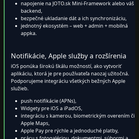
napojenie na JOTO.sk Mini-Framework alebo váš
backend,
bezpečné ukladanie dát a ich synchronizáciu,
jednotný ekosystém – web + admin + mobilná
appka.
Notifikácie, Apple služby a rozšírenia
iOS ponúka širokú škálu možností, ako vytvoriť
aplikáciu, ktorá je pre používateľa naozaj užitočná.
Podporujeme integráciu všetkých bežných Apple
služieb.
push notifikácie (APNs),
Widgety pre iOS a iPadOS,
integráciu s kamerou, biometrickým overením či
Apple Maps,
Apple Pay pre rýchle a jednoduché platby,
prácu s fotogalériou, dokumentmi, súbormi a