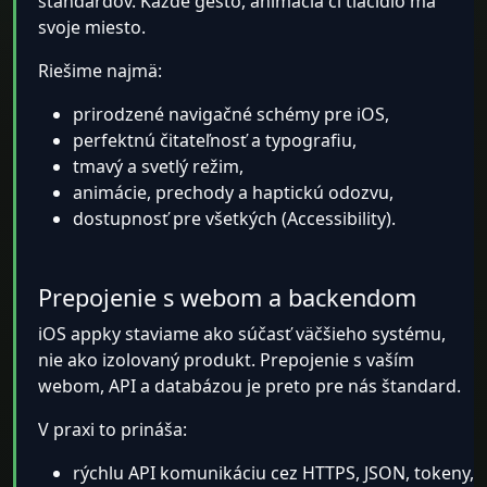
štandardov. Každé gesto, animácia či tlačidlo má
svoje miesto.
Riešime najmä:
prirodzené navigačné schémy pre iOS,
perfektnú čitateľnosť a typografiu,
tmavý a svetlý režim,
animácie, prechody a haptickú odozvu,
dostupnosť pre všetkých (Accessibility).
Prepojenie s webom a backendom
iOS appky staviame ako súčasť väčšieho systému,
nie ako izolovaný produkt. Prepojenie s vaším
webom, API a databázou je preto pre nás štandard.
V praxi to prináša:
rýchlu API komunikáciu cez HTTPS, JSON, tokeny,