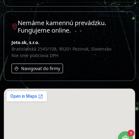
Nemáme kamennú prevádzku.
Fungujeme online.
Joto.sk, s.r.o.
Bratislavská 2543/108, 90201 Pezinok, Slovensko
Nie sme platcovia DPH
Navigovať do firmy
1