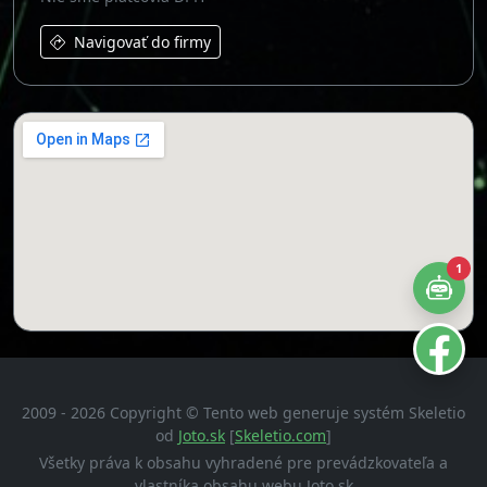
Navigovať do firmy
1
2009 - 2026 Copyright © Tento web generuje systém Skeletio
od
Joto.sk
[
Skeletio.com
]
Všetky práva k obsahu vyhradené pre prevádzkovateľa a
vlastníka obsahu webu Joto.sk