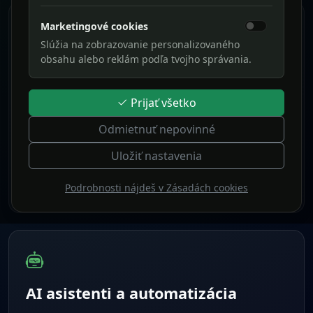
Marketingové cookies
Slúžia na zobrazovanie personalizovaného
obsahu alebo reklám podľa tvojho správania.
Webstránky a webové aplikácie
Rýchle, bezpečné a prehľadné weby postavené
Prijať všetko
na pevnom technickom základe. Od
prezentačných stránok až po vlastné webové
Odmietnuť nepovinné
aplikácie.
Uložiť nastavenia
Zobraziť viac
Podrobnosti nájdeš v Zásadách cookies
AI asistenti a automatizácia