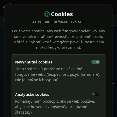
Cookies
Domov
Naše služby
Záleží nám na Vašom súkromí
Používame cookies, aby web fungoval spoľahlivo, aby
sme vedeli merať návštevnosť a prispôsobiť obsah.
Môžeš si vybrať, ktoré kategórie povolíš. Nastavenia
môžeš kedykoľvek zmeniť.
Joto.sk služby
Naše služby
Nevyhnutné cookies
Tieto cookies sú potrebné na základné
fungovanie webu (bezpečnosť, jazyk, formuláre).
Tvoríme moderné webové riešenia, aplikácie
Nie je možné ich vypnúť.
a AI nástroje, ktoré majú jasný účel: pomáhať
firmám fungovať rýchlejšie, prehľadnejšie a
Analytické cookies
profesionálnejšie.
Pomáhajú nám pochopiť, ako sa web používa,
aby sme ho vedeli zlepšovať (agregované
štatistiky).