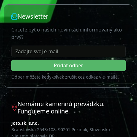
Newsletter
Chcete byť o našich novinkách informovaný ako
prvý?
Zadajte svoj e-mail
Pridať odber
Odber môžete kedykoľvek zrušiť cez odkaz v e-maile.
Nemáme kamennú prevádzku.
Fungujeme online.
Joto.sk, s.r.o.
Bratislavská 2543/108, 90201 Pezinok, Slovensko
Nie sme platcovia DPH