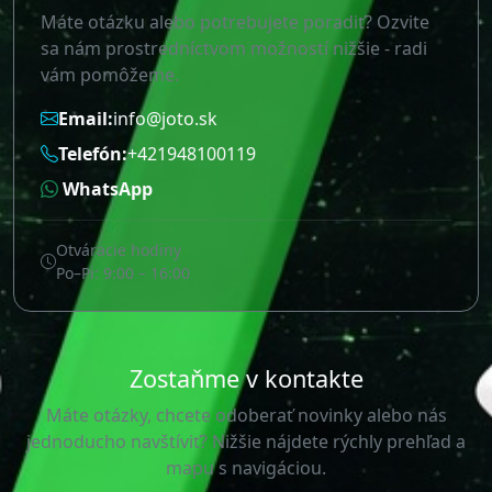
Máte otázku alebo potrebujete poradiť? Ozvite
sa nám prostredníctvom možností nižšie - radi
vám pomôžeme.
Email:
info@joto.sk
Telefón:
+421948100119
WhatsApp
Otváracie hodiny
Po–Pi: 9:00 – 16:00
Zostaňme v kontakte
Máte otázky, chcete odoberať novinky alebo nás
jednoducho navštíviť? Nižšie nájdete rýchly prehľad a
mapu s navigáciou.