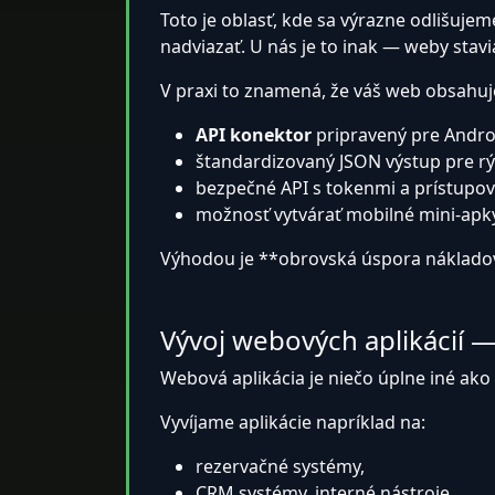
Toto je oblasť, kde sa výrazne odlišuje
nadviazať. U nás je to inak — weby stav
V praxi to znamená, že váš web obsahuj
API konektor
pripravený pre Android
štandardizovaný JSON výstup pre r
bezpečné API s tokenmi a prístupo
možnosť vytvárať mobilné mini-apky 
Výhodou je **obrovská úspora nákladov*
Vývoj webových aplikácií 
Webová aplikácia je niečo úplne iné ako
Vyvíjame aplikácie napríklad na:
rezervačné systémy,
CRM systémy, interné nástroje,