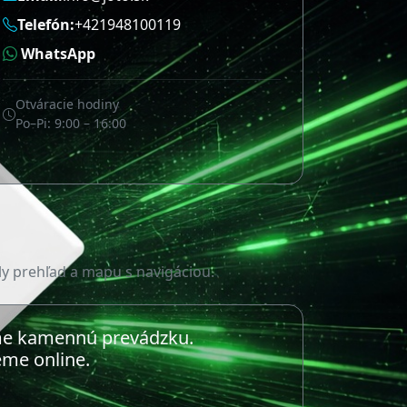
Telefón:
+421948100119
WhatsApp
Otváracie hodiny
Po–Pi: 9:00 – 16:00
ly prehľad a mapu s navigáciou.
 kamennú prevádzku.
me online.