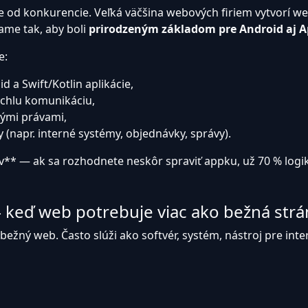
me od konkurencie. Veľká väčšina webových firiem vytvorí we
iame tak, aby boli
prirodzeným základom pre Android aj Ap
e:
 a Swift/Kotlin aplikácie,
ýchlu komunikáciu,
vými právami,
(napr. interné systémy, objednávky, správy).
* — ak sa rozhodnete neskôr spraviť appku, už 70 % logik
— keď web potrebuje viac ako bežná str
 bežný web. Často slúži ako softvér, systém, nástroj pre in