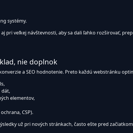
ting systémy.
j pri veľkej návštevnosti, aby sa dali ľahko rozširovať, prep
áklad, nie doplnok
n, konverzie a SEO hodnotenie. Preto každú webstránku opti
ls,
 dát,
ných elementov,
 ochrana, CSP).
ledky už pri nových stránkach, často ešte pred začiatkom