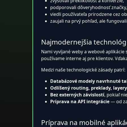
zvyšovali preklikovosť a konverzie,
podporovali dôveryhodnosť značky,
viedli používateľa prirodzene cez o
zaujali na prvý pohľad, ale fungovali
Najmodernejšia technológ
Nami vyvíjané weby a webové aplikácie
používame interne aj pre klientov. Vďak
Medzi naše technologické zásady patrí:
Databázové modely navrhnuté tak,
Odlíšený routing, preklady, layer
Bez externých závislostí
, pokiaľ ni
Príprava na API integrácie
— od za
Príprava na mobilné apliká