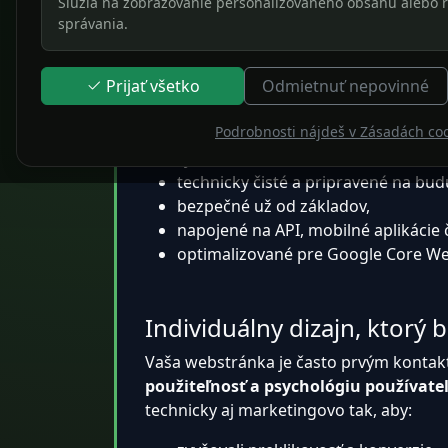
Slúžia na zobrazovanie personalizovaného obsahu alebo r
správania.
Drvivá väčšina dnešných webov je postav
SEO či ďalší rast. Predstavujú „rýchle r
systém.
Prijať všetko
Odmietnuť nepovinné
Každý projekt u nás začína analýzou
cie
Podrobnosti nájdeš v Zásadách co
rýchle a ľahko rozšíriteľné,
technicky čisté a pripravené na budú
bezpečné už od základov,
napojené na API, mobilné aplikácie 
optimalizované pre Google Core Web
Individuálny dizajn, ktorý
Vaša webstránka je často prvým kontakt
použiteľnosť a psychológiu používate
technicky aj marketingovo tak, aby: