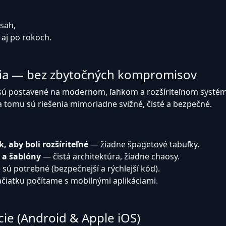
bsah,
 aj po rokoch.
ia — bez zbytočných kompromisov
 sú postavené na modernom, ľahkom a rozšíriteľnom systé
a tomu sú riešenia mimoriadne svižné, čisté a bezpečné.
 aby boli rozšíriteľné
— žiadne špagetové tabuľky.
y a šablóny
— čistá architektúra, žiadne chaosy.
e sú potrebné (bezpečnejší a rýchlejší kód).
čiatku počítame s mobilnými aplikáciami.
cie (Android & Apple iOS)