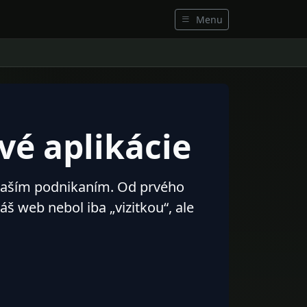
Menu
é aplikácie
s vaším podnikaním. Od prvého
š web nebol iba „vizitkou“, ale
.