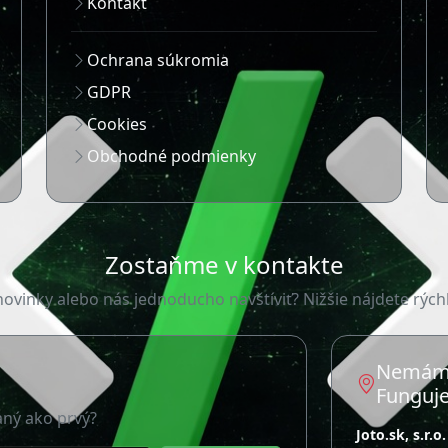
Kontakt
Ochrana súkromia
GDPR
Cookies
Obchodné podmienky
Zostaňme v kontakte
ovinky alebo nás jednoducho navštíviť? Nižšie nájdete rých
Nemáme
Funguje
aný ako prvý?
Joto.sk, s.r.o.