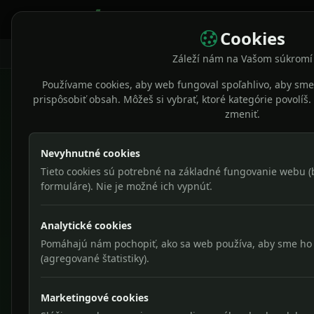
Domov
Naše služ
Cookies
Domov
Naše služby
Webstránky a webo
Záleží nám na Vašom súkromí
Používame cookies, aby web fungoval spoľahlivo, aby sme
prispôsobiť obsah. Môžeš si vybrať, ktoré kategórie povolí
zmeniť.
W
Nevyhnutné cookies
Tieto cookies sú potrebné na základné fungovanie webu (b
formuláre). Nie je možné ich vypnúť.
Mod
náv
Analytické cookies
reá
Pomáhajú nám pochopiť, ako sa web používa, aby sme ho 
(agregované štatistiky).
Marketingové cookies
Prečo nestačí obyčajná we