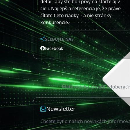
detail, aby ste boli prvý na štarte aj v
cieli. Najlepšia referencia je, že práve
čítate tieto riadky – a nie stránky
konkurencie.
SLEDUJTE NÁS
Facebook
Máte otázky, chcete odoberať n
Newsletter
Chcete byť o našich novinkách informov