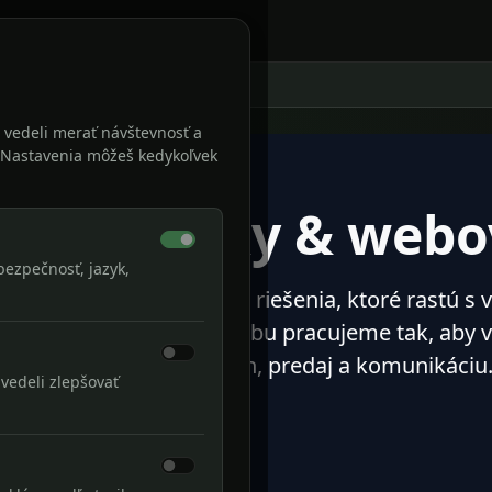
by
Projekty
Kontakt
vé aplikácie
 vedeli merať návštevnosť a
š. Nastavenia môžeš kedykoľvek
ebstránky & webov
ezpečnosť, jazyk,
erné, rýchle a bezpečné riešenia, ktoré rastú 
rhu až po dlhodobú údržbu pracujeme tak, aby vá
lnym nástrojom na výkon, predaj a komunikáciu
vedeli zlepšovať
bstránka