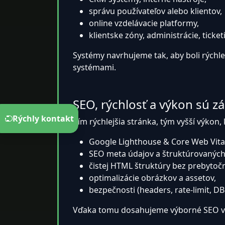
správu používateľov alebo klientov,
online vzdelávacie platformy,
klientske zóny, administrácie, ticke
Systémy navrhujeme tak, aby boli rýchle a
systémami.
SEO, rýchlosť a výkon sú z
Rýchly kontakt
Čím rýchlejšia stránka, tým vyšší výko
Google Lighthouse & Core Web Vita
SEO meta údajov a štruktúrovaných
čistej HTML štruktúry bez prebytoč
optimalizácie obrázkov a assetov,
bezpečnosti (headers, rate-limit, DB
Vďaka tomu dosahujeme výborné SEO výs