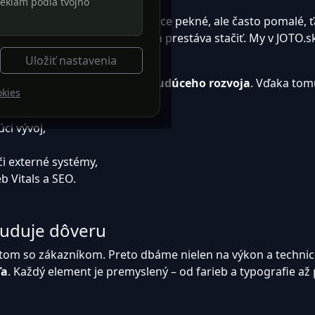
eklám podľa tvojho
ená na šablónach, ktoré sú síce pekné, ale často pomalé, ť
iešenie“, ktoré po pár mesiacoch prestáva stačiť. My v JOTO.
Uložiť nastavenia
ľov, štruktúry, prevádzky a budúceho rozvoja
. Vďaka tomu
okies
ci vývoj,
či externé systémy,
 Vitals a SEO.
 buduje dôveru
om so zákazníkom. Preto dbáme nielen na výkon a technick
ľa
. Každý element je premyslený – od farieb a typografie a