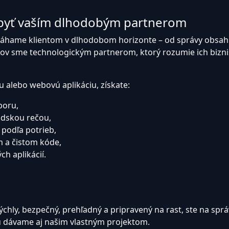
byť vaším dlhodobým partnerom
hame klientom v dlhodobom horizonte – od správy obsahu,
tov sme technologickým partnerom, ktorý rozumie ich bizni
u alebo webovú aplikáciu, získate:
poru,
ľudskou rečou,
podľa potrieb,
m a čistom kóde,
h aplikácií.
rýchly, bezpečný, prehľadný a pripravený na rast, ste na sp
kú dávame aj našim vlastným projektom.