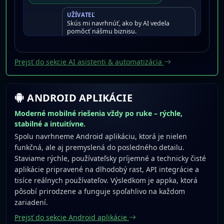
UŽÍVATEĽ
Skús mi navrhnúť, ako by AI vedela
pomôcť nášmu biznisu.
JOTOBOT
Jasné. AI môže odpovedať klientom,
Prejsť do sekcie AI asistenti & automatizácia
zbierať leady a dávať odporúčania v
reálnom čase.
ANDROID APLIKÁCIE
Moderné mobilné riešenia vždy po ruke – rýchle,
stabilné a intuitívne.
Spolu navrhneme Android aplikáciu, ktorá je nielen
funkčná, ale aj premyslená do posledného detailu.
Staviame rýchle, používateľsky príjemné a technicky čisté
aplikácie pripravené na dlhodobý rast, API integrácie a
tisíce reálnych používateľov. Výsledkom je appka, ktorá
pôsobí prirodzene a funguje spoľahlivo na každom
zariadení.
Prejsť do sekcie Android aplikácie