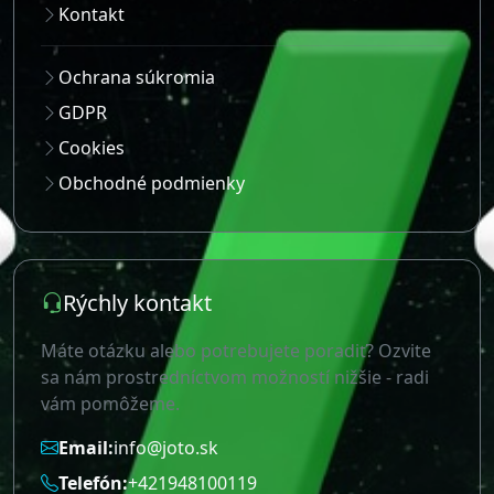
Kontakt
Ochrana súkromia
GDPR
Cookies
Obchodné podmienky
Rýchly kontakt
Máte otázku alebo potrebujete poradiť? Ozvite
sa nám prostredníctvom možností nižšie - radi
vám pomôžeme.
Email:
info@joto.sk
Telefón:
+421948100119