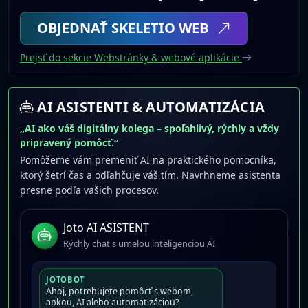
OBJEDNAŤ SKELETIO WEB
Prejsť do sekcie Webstránky & webové aplikácie
AI ASISTENTI & AUTOMATIZÁCIA
„AI ako váš digitálny kolega – spoľahlivý, rýchly a vždy
pripravený pomôcť.“
Pomôžeme vám premeniť AI na praktického pomocníka,
ktorý šetrí čas a odľahčuje váš tím. Navrhneme asistenta
presne podľa vašich procesov.
Joto AI ASISTENT
Rýchly chat s umelou inteligenciou AI
JOTOBOT
Ahoj, potrebujete pomôcť s webom,
apkou, AI alebo automatizáciou?