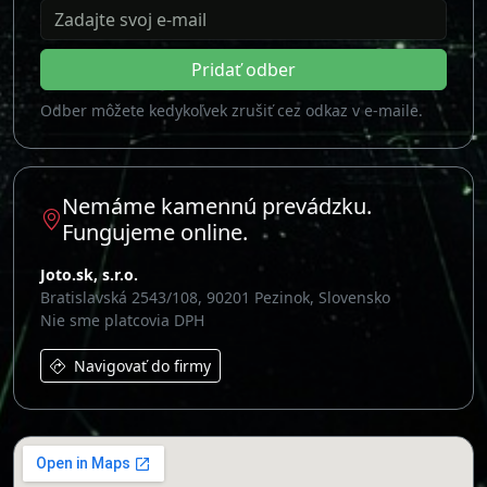
Zadajte svoj e-mail
Pridať odber
Odber môžete kedykoľvek zrušiť cez odkaz v e-maile.
Nemáme kamennú prevádzku.
Fungujeme online.
Joto.sk, s.r.o.
Bratislavská 2543/108, 90201 Pezinok, Slovensko
Nie sme platcovia DPH
Navigovať do firmy