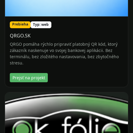
Prebieha
Typ: web
QRGO.SK
QRGO pomáha rýchlo pripraviť platobný QR kód, ktorý
zákazník naskenuje vo svojej bankovej aplikácii. Bez
terminálu, bez zložitého nastavovania, bez zbytočného
stresu.
Prejsť na projekt