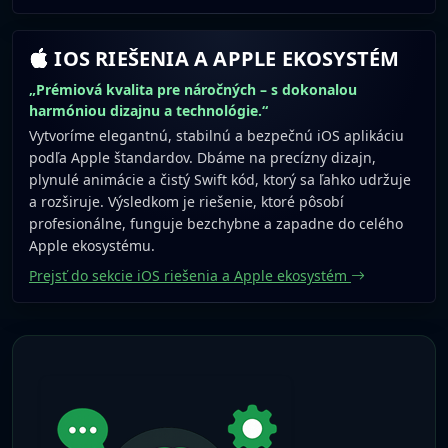
IOS RIEŠENIA A APPLE EKOSYSTÉM
„Prémiová kvalita pre náročných – s dokonalou
harmóniou dizajnu a technológie.“
Vytvoríme elegantnú, stabilnú a bezpečnú iOS aplikáciu
podľa Apple štandardov. Dbáme na precízny dizajn,
plynulé animácie a čistý Swift kód, ktorý sa ľahko udržuje
a rozširuje. Výsledkom je riešenie, ktoré pôsobí
profesionálne, funguje bezchybne a zapadne do celého
Apple ekosystému.
Prejsť do sekcie iOS riešenia a Apple ekosystém