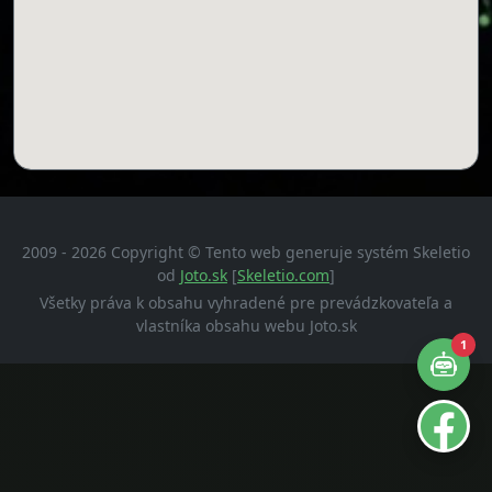
2009 - 2026 Copyright © Tento web generuje systém Skeletio
od
Joto.sk
[
Skeletio.com
]
Všetky práva k obsahu vyhradené pre prevádzkovateľa a
vlastníka obsahu webu Joto.sk
1