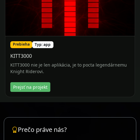
Prebieha
Typ: app
KITT3000
KITT3000 nie je len aplikácia, je to pocta legendárnemu
Knight Riderovi.
Prejsť na projekt
Prečo práve nás?