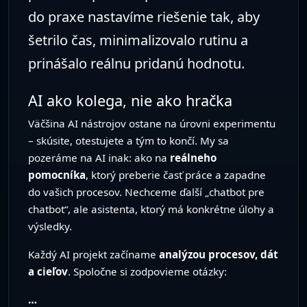
do praxe nastavíme riešenie tak, aby
šetrilo čas, minimalizovalo rutinu a
prinášalo reálnu pridanú hodnotu.
AI ako kolega, nie ako hračka
Väčšina AI nástrojov ostane na úrovni experimentu
– skúsite, otestujete a tým to končí. My sa
pozeráme na AI inak: ako na
reálneho
pomocníka
, ktorý preberie časť práce a zapadne
do vašich procesov. Nechceme ďalší „chatbot pre
chatbot“, ale asistenta, ktorý má konkrétne úlohy a
výsledky.
Každý AI projekt začíname
analýzou procesov, dát
a cieľov
. Spoločne si zodpovieme otázky:
…