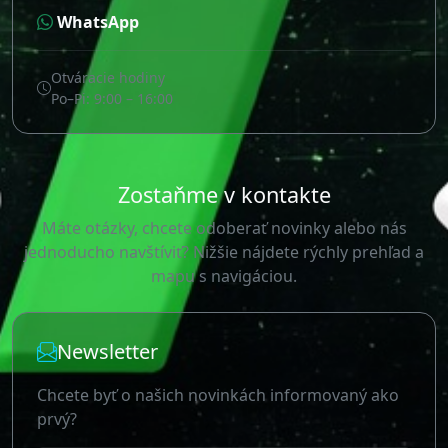
WhatsApp
Otváracie hodiny
Po–Pi: 9:00 – 16:00
Zostaňme v kontakte
Máte otázky, chcete odoberať novinky alebo nás
jednoducho navštíviť? Nižšie nájdete rýchly prehľad a
mapu s navigáciou.
Newsletter
Chcete byť o našich novinkách informovaný ako
prvý?