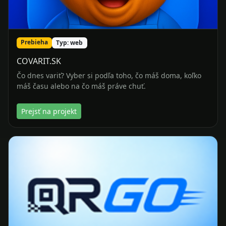
Prebieha
Typ: web
COVARIT.SK
Čo dnes variť? Vyber si podľa toho, čo máš doma, koľko
máš času alebo na čo máš práve chuť.
Prejsť na projekt