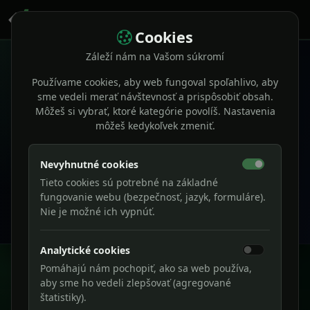
Cookies
Záleží nám na Vašom súkromí
×
Používame cookies, aby web fungoval spoľahlivo, aby
sme vedeli merať návštevnosť a prispôsobiť obsah.
Môžeš si vybrať, ktoré kategórie povolíš. Nastavenia
European Accessibility Act (EAA)
môžeš kedykoľvek zmeniť.
Pravidlá prístupnosti sa stávajú reálnou povinnosťou pre
weby a digitálne služby.
Nevyhnutné cookies
Prvé povinnosti začali platiť od
28. 6. 2025
a prechodné
obdobia sa môžu uplatňovať až do
28. 6. 2030
. Overte si,
Tieto cookies sú potrebné na základné
fungovanie webu (bezpečnosť, jazyk, formuláre).
čo to znamená pre váš projekt.
Nie je možné ich vypnúť.
Zistiť viac
Analytické cookies
Pomáhajú nám pochopiť, ako sa web používa,
aby sme ho vedeli zlepšovať (agregované
štatistiky).