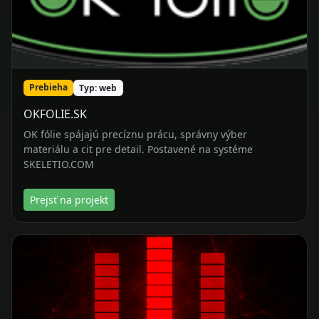
Prebieha
Typ: web
OKFOLIE.SK
OK fólie spájajú precíznu prácu, správny výber
materiálu a cit pre detail. Postavené na systéme
SKELETIO.COM
Prejsť na projekt