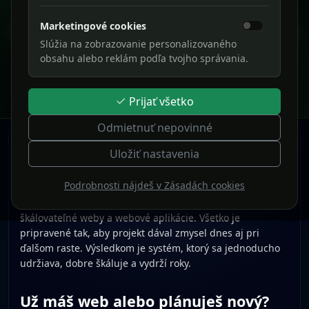
AI asistenti & automatizácia
Integrujeme OpenAI, hlas, automatizáciu a prepojíme AI
Marketingové cookies
Predošlý
Ďalš
s vašimi dátami a procesmi.
Slúžia na zobrazovanie personalizovaného
obsahu alebo reklám podľa tvojho správania.
Prejsť na stránky
Prijať všetko
Odmietnuť nepovinné
WEBSTRÁNKY & WEBOVÉ APLIKÁCIE
Uložiť nastavenia
„Od nápadu po hotový web – rýchlo, moderne a
Podrobnosti nájdeš v Zásadách cookies
profesionálne“
SKELETIO je pevný základ pre rýchle, bezpečné a
škálovateľné weby a webové aplikácie. Všetko je
pripravené tak, aby projekt dával zmysel dnes aj pri
ďalšom raste. Výsledkom je systém, ktorý sa jednoducho
udržiava, dobre škáluje a vydrží roky.
Už máš web alebo plánuješ nový?