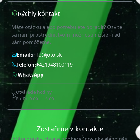
WhatsApp
Otváracie hodiny
Po–Pi: 9:00 – 16:00
Zostaňme v kontakte
Máte otázky, chcete odoberať novinky alebo nás
jednoducho navštíviť? Nižšie nájdete rýchly prehľad a
mapu s navigáciou.
Newsletter
Chcete byť o našich novinkách informovaný ako
prvý?