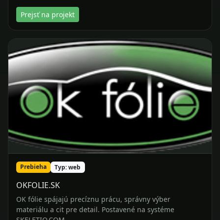
Prebieha
Typ: web
OKFOLIE.SK
OK fólie spájajú precíznu prácu, správny výber
materiálu a cit pre detail. Postavené na systéme
SKELETIO.COM
Prejsť na projekt