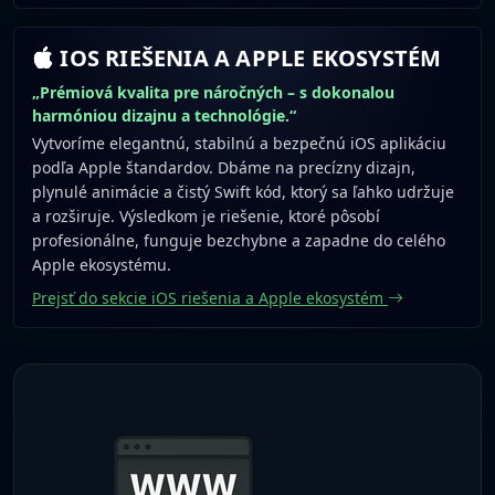
IOS RIEŠENIA A APPLE EKOSYSTÉM
„Prémiová kvalita pre náročných – s dokonalou
harmóniou dizajnu a technológie.“
Vytvoríme elegantnú, stabilnú a bezpečnú iOS aplikáciu
podľa Apple štandardov. Dbáme na precízny dizajn,
plynulé animácie a čistý Swift kód, ktorý sa ľahko udržuje
a rozširuje. Výsledkom je riešenie, ktoré pôsobí
profesionálne, funguje bezchybne a zapadne do celého
Apple ekosystému.
Prejsť do sekcie iOS riešenia a Apple ekosystém