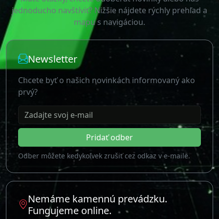
Zadajte svoj e-mail
Pridať odber
Odber môžete kedykoľvek zrušiť cez odkaz v e-maile.
Nemáme kamennú prevádzku.
Fungujeme online.
Joto.sk, s.r.o.
Bratislavská 2543/108, 90201 Pezinok, Slovensko
Nie sme platcovia DPH
Navigovať do firmy