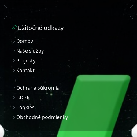
Kontakt
Ochrana súkromia
GDPR
Cookies
Obchodné podmienky
Rýchly kontakt
Máte otázku alebo potrebujete poradiť? Ozvite
sa nám prostredníctvom možností nižšie - radi
vám pomôžeme.
Email:
info@joto.sk
Telefón:
+421948100119