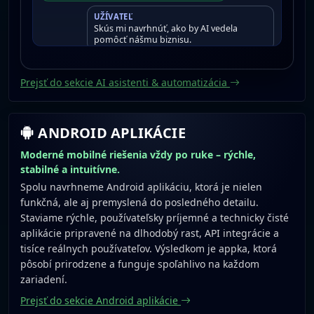
UŽÍVATEĽ
Skús mi navrhnúť, ako by AI vedela
pomôcť nášmu biznisu.
JOTOBOT
Jasné. AI môže odpovedať klientom,
Prejsť do sekcie AI asistenti & automatizácia
zbierať leady a dávať odporúčania v
reálnom čase.
ANDROID APLIKÁCIE
Moderné mobilné riešenia vždy po ruke – rýchle,
stabilné a intuitívne.
Spolu navrhneme Android aplikáciu, ktorá je nielen
funkčná, ale aj premyslená do posledného detailu.
Staviame rýchle, používateľsky príjemné a technicky čisté
aplikácie pripravené na dlhodobý rast, API integrácie a
tisíce reálnych používateľov. Výsledkom je appka, ktorá
pôsobí prirodzene a funguje spoľahlivo na každom
zariadení.
Prejsť do sekcie Android aplikácie