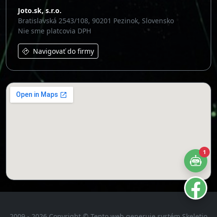
2009 - 2026 Copyright © Tento web generuje systém Skeletio
od
Joto.sk
[
Skeletio.com
]
Všetky práva k obsahu vyhradené pre prevádzkovateľa a
vlastníka obsahu webu Joto.sk
1