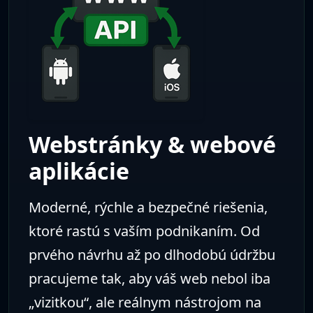
AI asistenti &
automatizácia
Navrhujeme a implementujeme AI
asistentov, ktorí odpovedajú na otázky,
uľahčujú komunikáciu so zákazníkmi a
automatizujú opakujúce sa úlohy. Od
prvého nápadu až po reálne nasadenie