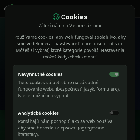
Cookies
Záleží nám na Vašom súkromí
×
Používame cookies, aby web fungoval spoľahlivo, aby
sme vedeli merať návštevnosť a prispôsobiť obsah.
Môžeš si vybrať, ktoré kategórie povolíš. Nastavenia
European Accessibility Act (EAA)
môžeš kedykoľvek zmeniť.
Pravidlá prístupnosti sa stávajú reálnou povinnosťou pre
weby a digitálne služby.
Nevyhnutné cookies
Prvé povinnosti začali platiť od
28. 6. 2025
a prechodné
obdobia sa môžu uplatňovať až do
28. 6. 2030
. Overte si,
Tieto cookies sú potrebné na základné
fungovanie webu (bezpečnosť, jazyk, formuláre).
čo to znamená pre váš projekt.
Nie je možné ich vypnúť.
Zistiť viac
Analytické cookies
Pomáhajú nám pochopiť, ako sa web používa,
aby sme ho vedeli zlepšovať (agregované
štatistiky).