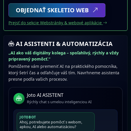
OBJEDNAŤ SKELETIO WEB
Prejsť do sekcie Webstránky & webové aplikácie
AI ASISTENTI & AUTOMATIZÁCIA
„AI ako váš digitálny kolega – spoľahlivý, rýchly a vždy
pripravený pomôcť.“
Pomôžeme vám premeniť AI na praktického pomocníka,
ktorý šetrí čas a odľahčuje váš tím. Navrhneme asistenta
presne podľa vašich procesov.
Joto AI ASISTENT
Rýchly chat s umelou inteligenciou AI
JOTOBOT
Ahoj, potrebujete pomôcť s webom,
apkou, AI alebo automatizáciou?