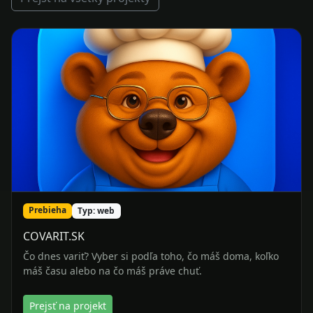
Prebieha
Typ: web
COVARIT.SK
Čo dnes variť? Vyber si podľa toho, čo máš doma, koľko
máš času alebo na čo máš práve chuť.
Prejsť na projekt