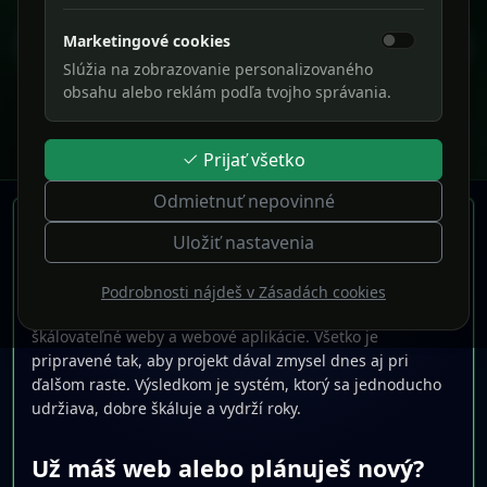
AI asistenti & automatizácia
Integrujeme OpenAI, hlas, automatizáciu a prepojíme AI
Marketingové cookies
Predošlý
Ďalš
s vašimi dátami a procesmi.
Slúžia na zobrazovanie personalizovaného
obsahu alebo reklám podľa tvojho správania.
Prejsť na stránky
Prijať všetko
Odmietnuť nepovinné
WEBSTRÁNKY & WEBOVÉ APLIKÁCIE
Uložiť nastavenia
„Od nápadu po hotový web – rýchlo, moderne a
Podrobnosti nájdeš v Zásadách cookies
profesionálne“
SKELETIO je pevný základ pre rýchle, bezpečné a
škálovateľné weby a webové aplikácie. Všetko je
pripravené tak, aby projekt dával zmysel dnes aj pri
ďalšom raste. Výsledkom je systém, ktorý sa jednoducho
udržiava, dobre škáluje a vydrží roky.
Už máš web alebo plánuješ nový?