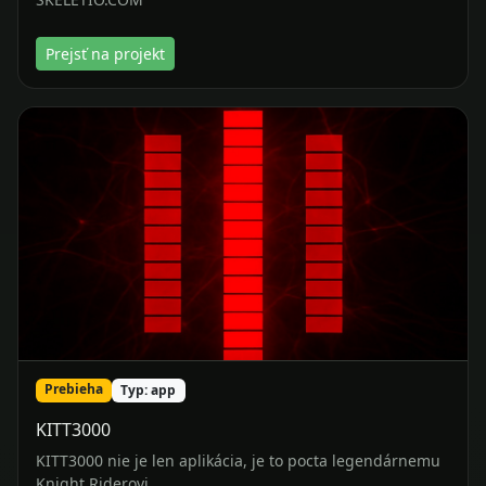
Prebieha
Typ: app
KITT3000
KITT3000 nie je len aplikácia, je to pocta legendárnemu
Knight Riderovi.
Prejsť na projekt
Prečo práve nás?