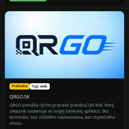
Prebieha
Typ: web
QRGO.SK
QRGO pomáha rýchlo pripraviť platobný QR kód, ktorý
zákazník naskenuje vo svojej bankovej aplikácii. Bez
terminálu, bez zložitého nastavovania, bez zbytočného
stresu.
Prejsť na projekt