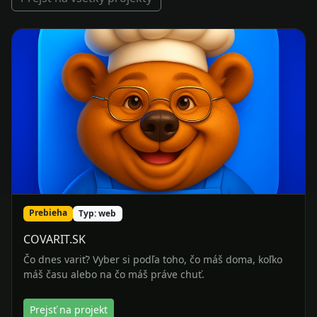
Prebieha
Typ: web
COVARIT.SK
Čo dnes variť? Vyber si podľa toho, čo máš doma, koľko
máš času alebo na čo máš práve chuť.
Prejsť na projekt