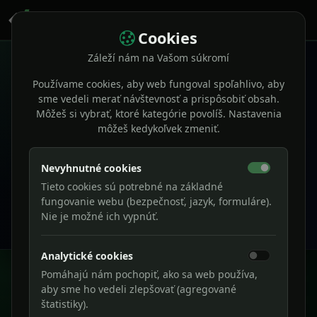
Cookies
Záleží nám na Vašom súkromí
×
Používame cookies, aby web fungoval spoľahlivo, aby
sme vedeli merať návštevnosť a prispôsobiť obsah.
Môžeš si vybrať, ktoré kategórie povolíš. Nastavenia
European Accessibility Act (EAA)
môžeš kedykoľvek zmeniť.
Pravidlá prístupnosti sa stávajú reálnou povinnosťou pre
weby a digitálne služby.
Nevyhnutné cookies
Prvé povinnosti začali platiť od
28. 6. 2025
a prechodné
obdobia sa môžu uplatňovať až do
28. 6. 2030
. Overte si,
Tieto cookies sú potrebné na základné
fungovanie webu (bezpečnosť, jazyk, formuláre).
čo to znamená pre váš projekt.
Nie je možné ich vypnúť.
Zistiť viac
Analytické cookies
Pomáhajú nám pochopiť, ako sa web používa,
aby sme ho vedeli zlepšovať (agregované
štatistiky).