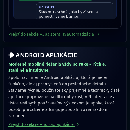
UŽÍVATEĽ
Skús mi navrhnúť, ako by AI vedela
pomôcť nášmu biznisu.
JOTOBOT
Jasné. AI môže odpovedať klientom,
Prejsť do sekcie AI asistenti & automatizácia
zbierať leady a dávať odporúčania v
reálnom čase.
ANDROID APLIKÁCIE
Moderné mobilné riešenia vždy po ruke – rýchle,
stabilné a intuitívne.
Spolu navrhneme Android aplikáciu, ktorá je nielen
funkčná, ale aj premyslená do posledného detailu.
Staviame rýchle, používateľsky príjemné a technicky čisté
aplikácie pripravené na dlhodobý rast, API integrácie a
tisíce reálnych používateľov. Výsledkom je appka, ktorá
pôsobí prirodzene a funguje spoľahlivo na každom
zariadení.
Prejsť do sekcie Android aplikácie