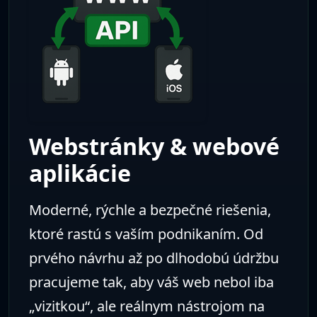
AI asistenti &
automatizácia
Navrhujeme a implementujeme AI
asistentov, ktorí odpovedajú na otázky,
uľahčujú komunikáciu so zákazníkmi a
automatizujú opakujúce sa úlohy. Od
prvého nápadu až po reálne nasadenie