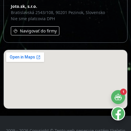
2009 - 2026 Copyright © Tento web generuje systém Skeletio
od
Joto.sk
[
Skeletio.com
]
Všetky práva k obsahu vyhradené pre prevádzkovateľa a
vlastníka obsahu webu Joto.sk
1