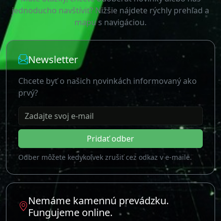
Zadajte svoj e-mail
Pridať odber
Odber môžete kedykoľvek zrušiť cez odkaz v e-maile.
Nemáme kamennú prevádzku.
Fungujeme online.
Joto.sk, s.r.o.
Bratislavská 2543/108, 90201 Pezinok, Slovensko
Nie sme platcovia DPH
Navigovať do firmy