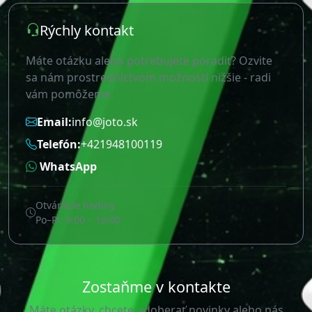
WhatsApp
Otváracie hodiny
Po–Pi: 9:00 – 16:00
Zostaňme v kontakte
Máte otázky, chcete odoberať novinky alebo nás
jednoducho navštíviť? Nižšie nájdete rýchly prehľad a
mapu s navigáciou.
Newsletter
Chcete byť o našich novinkách informovaný ako
prvý?