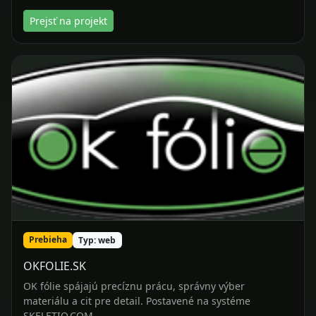
Prebieha
Typ: web
OKFOLIE.SK
OK fólie spájajú precíznu prácu, správny výber
materiálu a cit pre detail. Postavené na systéme
SKELETIO.COM
Prejsť na projekt