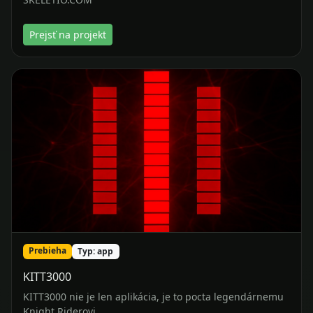
Prebieha
Typ: app
KITT3000
KITT3000 nie je len aplikácia, je to pocta legendárnemu
Knight Riderovi.
Prejsť na projekt
Prečo práve nás?