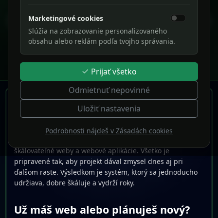
AI asistenti & automatizácia
Integrujeme OpenAI, hlas, automatizáciu a prepojíme AI
Marketingové cookies
Predošlý
Ďalš
s vašimi dátami a procesmi.
Slúžia na zobrazovanie personalizovaného
obsahu alebo reklám podľa tvojho správania.
Prejsť na stránky
Prijať všetko
Odmietnuť nepovinné
WEBSTRÁNKY & WEBOVÉ APLIKÁCIE
Uložiť nastavenia
„Od nápadu po hotový web – rýchlo, moderne a
Podrobnosti nájdeš v Zásadách cookies
profesionálne“
SKELETIO je pevný základ pre rýchle, bezpečné a
škálovateľné weby a webové aplikácie. Všetko je
pripravené tak, aby projekt dával zmysel dnes aj pri
ďalšom raste. Výsledkom je systém, ktorý sa jednoducho
udržiava, dobre škáluje a vydrží roky.
Už máš web alebo plánuješ nový?