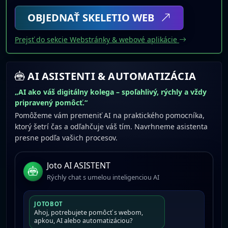
OBJEDNAŤ SKELETIO WEB
Prejsť do sekcie Webstránky & webové aplikácie
AI ASISTENTI & AUTOMATIZÁCIA
„AI ako váš digitálny kolega – spoľahlivý, rýchly a vždy
pripravený pomôcť.“
Pomôžeme vám premeniť AI na praktického pomocníka,
ktorý šetrí čas a odľahčuje váš tím. Navrhneme asistenta
presne podľa vašich procesov.
Joto AI ASISTENT
Rýchly chat s umelou inteligenciou AI
JOTOBOT
Ahoj, potrebujete pomôcť s webom,
apkou, AI alebo automatizáciou?