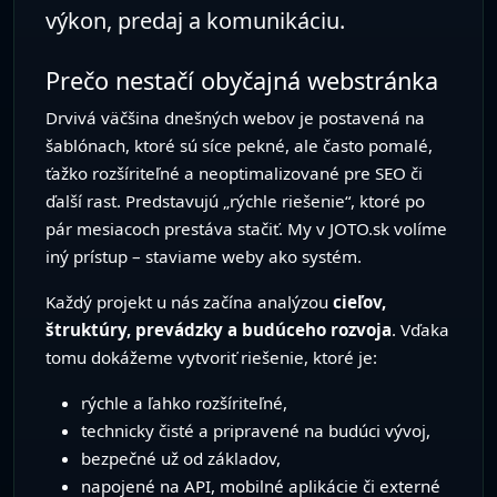
do praxe nastavíme riešenie tak, aby
šetrilo čas, minimalizovalo rutinu a
prinášalo reálnu pridanú hodnotu.
AI ako kolega, nie ako hračka
Väčšina AI nástrojov ostane na úrovni experimentu
– skúsite, otestujete a tým to končí. My sa
pozeráme na AI inak: ako na
reálneho
pomocníka
, ktorý preberie časť práce a zapadne
do vašich procesov. Nechceme ďalší „chatbot pre
chatbot“, ale asistenta, ktorý má konkrétne úlohy a
výsledky.
Každý AI projekt začíname
analýzou procesov, dát
a cieľov
. Spoločne si zodpovieme otázky:
…