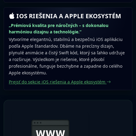
IOS RIEŠENIA A APPLE EKOSYSTÉM
„Prémiová kvalita pre náročných – s dokonalou
harmóniou dizajnu a technológie.“
Vytvoríme elegantnú, stabilnú a bezpečnú iOS aplikáciu
podľa Apple štandardov. Dbáme na precízny dizajn,
plynulé animácie a čistý Swift kód, ktorý sa ľahko udržuje
a rozširuje. Výsledkom je riešenie, ktoré pôsobí
profesionálne, funguje bezchybne a zapadne do celého
Apple ekosystému.
Prejsť do sekcie iOS riešenia a Apple ekosystém