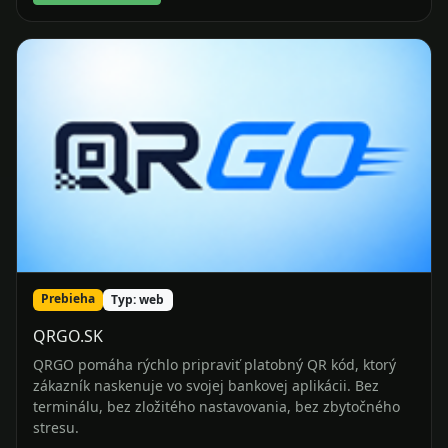
Prebieha
Typ: web
QRGO.SK
QRGO pomáha rýchlo pripraviť platobný QR kód, ktorý
zákazník naskenuje vo svojej bankovej aplikácii. Bez
terminálu, bez zložitého nastavovania, bez zbytočného
stresu.
Prejsť na projekt