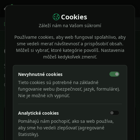
Cookies
Domov
GDPR
Záleží nám na Vašom súkromí
Používame cookies, aby web fungoval spoľahlivo, aby
sme vedeli merať návštevnosť a prispôsobiť obsah.
GDPR
Môžeš si vybrať, ktoré kategórie povolíš. Nastavenia
môžeš kedykoľvek zmeniť.
Stručné informácie o spracúvaní osobných
údajov a právach dotknutých osôb podľa
Nevyhnutné cookies
Tieto cookies sú potrebné na základné
GDPR.
fungovanie webu (bezpečnosť, jazyk, formuláre).
Nie je možné ich vypnúť.
Analytické cookies
1. Základný rámec
Pomáhajú nám pochopiť, ako sa web používa,
aby sme ho vedeli zlepšovať (agregované
Spracúvanie osobných údajov sa riadi
štatistiky).
Nariadením (EÚ) 2016/679 (GDPR) a príslušnými