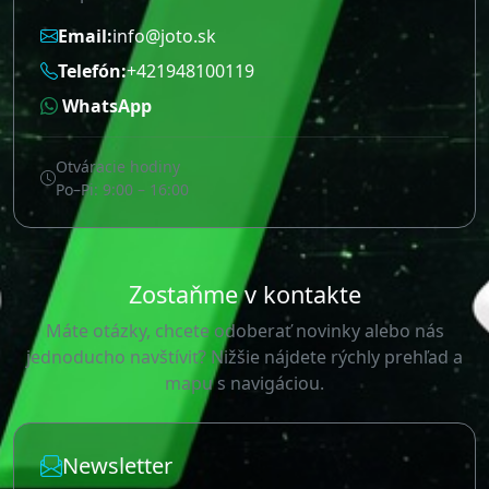
Email:
info@joto.sk
Telefón:
+421948100119
WhatsApp
Otváracie hodiny
Po–Pi: 9:00 – 16:00
Zostaňme v kontakte
Máte otázky, chcete odoberať novinky alebo nás
jednoducho navštíviť? Nižšie nájdete rýchly prehľad a
mapu s navigáciou.
Newsletter