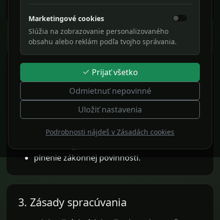
pravidlami Slovenskej republiky.
Marketingové cookies
Slúžia na zobrazovanie personalizovaného
obsahu alebo reklám podľa tvojho správania.
2. Právne základy spracúvania
Prijať všetko
súhlas (napr. marketing, nepodstatné
Odmietnuť nepovinné
cookies),
Uložiť nastavenia
plnenie zmluvy alebo predzmluvné kroky,
oprávnený záujem (bezpečnosť, prevádzka,
Podrobnosti nájdeš v Zásadách cookies
základná analytika len ak je zákonne
nastavená),
plnenie zákonnej povinnosti.
3. Zásady spracúvania